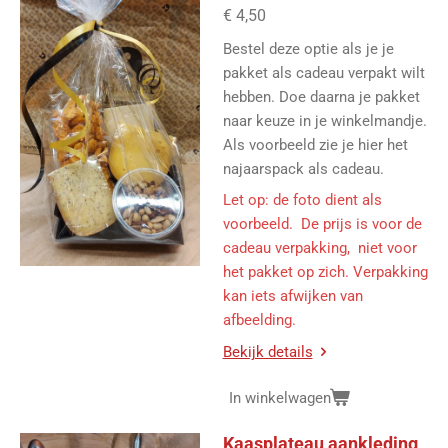
€ 4,50
Bestel deze optie als je je
pakket als cadeau verpakt wilt
hebben. Doe daarna je pakket
naar keuze in je winkelmandje.
Als voorbeeld zie je hier het
najaarspack als cadeau.
Let op: de foto dient als
voorbeeld. De prijs is voor de
cadeau verpakking, niet voor
het pakket op zich. Verpakking
kan iets afwijken van
afbeelding.
Bekijk details
In winkelwagen
Kaasplateau aankleding