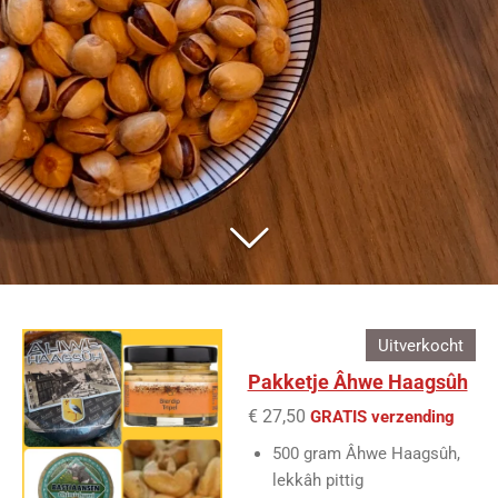
Uitverkocht
Pakketje Âhwe Haagsûh
€ 27,50
GRATIS verzending
500 gram Âhwe Haagsûh,
lekkâh pittig