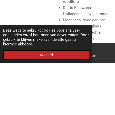
roodflora
Delfts Blauw, een
Hollandse blauwschimmel
Manchego, goed gerijpte
Spaanse schapenkaas
Deze website gebruikt cookies voor analyse-
Chevre naturel, zachte
doeleinden en/of het tonen van advertenties. Door
geitenkaas met een
gebruik te blijven maken van de site gaat u
hiermee akkoord.
witschimmelkorst
Bekijk details
Akkoord
E-mailadres
Telefoonnummer
In winkelwagen
© 2019 - 2026 Daalderkaas & noten