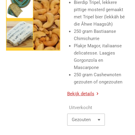
Bierdip Tripel, lekkere
pittige mosterd gemaakt
met Tripel bier (lekkâh bé
die Âhwe Haagsûh)
250 gram Bastiaanse
Chimichurrie
Plakje Magor, italiaanse
delicatesse. Laagjes
Gorgonzola en
Mascarpone
250 gram Cashewnoten
gezouten of ongezouten
Bekijk details
Uitverkocht