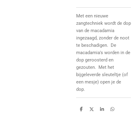
Met een nieuwe
zangtechniek wordt de dop
van de macadamia
ingezaagd, zonder de noot
te beschadigen. De
macadamia's worden in de
dop geroosterd en
gezouten. Met het
bijgeleverde sleuteltje (of
een mesje) open je de
dop.
D
D
S
D
e
e
h
e
l
e
a
l
e
l
r
e
n
e
n