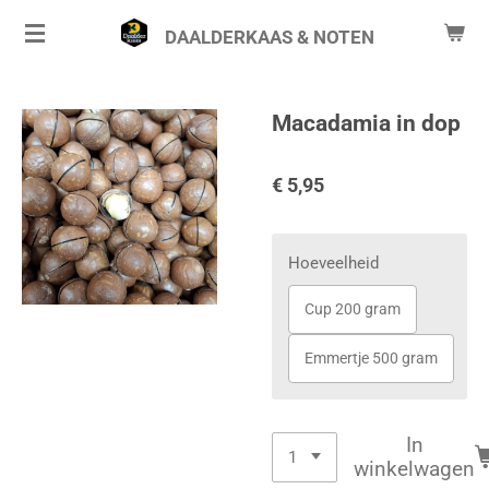
Ga
DAALDERKAAS & NOTEN
direct
naar
de
Macadamia in dop
hoofdinhoud
€ 5,95
Hoeveelheid
Cup 200 gram
Emmertje 500 gram
In
winkelwagen