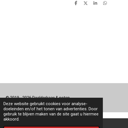
D
D
S
D
e
e
h
e
l
e
a
l
e
l
r
e
n
e
n
© 2019 - 2026 Daalderkaas & noten
Deze website gebruikt cookies voor analyse-
doeleinden en/of het tonen van advertenties. Door
gebruik te blijven maken van de site gaat u hiermee
akkoord.