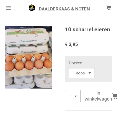
Ga
DAALDERKAAS & NOTEN
direct
naar
de
10 scharrel eieren
hoofdinhoud
€ 3,95
Hoevee
In
winkelwagen