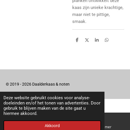
planken ontwikkelt deze
kaas zijn unieke krachtige,
maar niet te pittige,
smaak.
D
D
S
D
e
e
h
e
l
e
a
l
e
l
r
e
n
e
n
© 2019 - 2026 Daalderkaas & noten
Deze website gebruikt cookies voor analyse-
doeleinden en/of het tonen van advertenties. Door
gebruik te blijven maken van de site gaat u
hiermee akkoord.
Akkoord
E-mailadres
Telefoonnummer