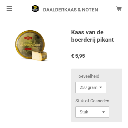
Ga
DAALDERKAAS & NOTEN
direct
naar
de
Kaas van de
hoofdinhoud
boerderij pikant
€ 5,95
Hoeveelheid
Stuk of Gesneden