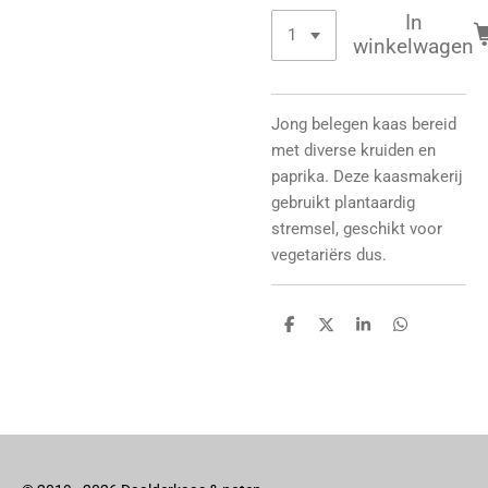
In
winkelwagen
Jong belegen kaas bereid
met diverse kruiden en
paprika. Deze kaasmakerij
gebruikt plantaardig
stremsel, geschikt voor
vegetariërs dus.
D
D
S
D
e
e
h
e
l
e
a
l
e
l
r
e
n
e
n