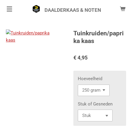
Ga
DAALDERKAAS & NOTEN
direct
naar
de
Tuinkruiden/papri
hoofdinhoud
ka kaas
€ 4,95
Hoeveelheid
Stuk of Gesneden