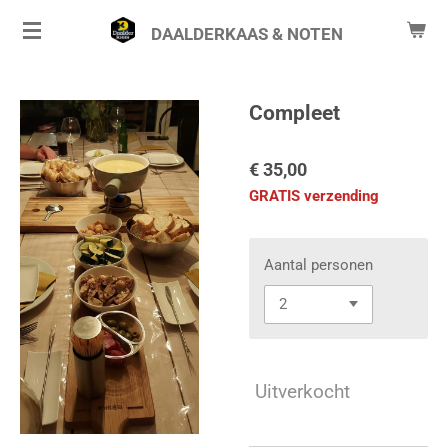
Ga
DAALDERKAAS & NOTEN
direct
naar
de
Compleet
hoofdinhoud
€ 35,00
GRATIS verzending
Aantal personen
Uitverkocht