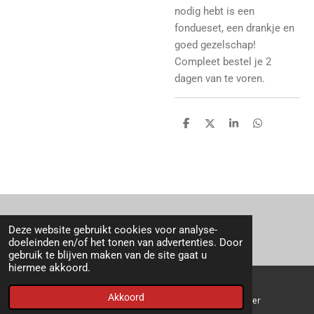
nodig hebt is een
fondueset, een drankje en
goed gezelschap!
Compleet bestel je 2
dagen van te voren.
D
D
S
D
e
e
h
e
l
e
a
l
e
l
r
e
n
e
n
Deze website gebruikt cookies voor analyse-
© 2019 - 2026 Daalderkaas & noten
doeleinden en/of het tonen van advertenties. Door
gebruik te blijven maken van de site gaat u
hiermee akkoord.
Akkoord
E-mailadres
Telefoonnummer