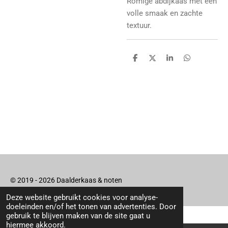
Romige abdijkaas met een
volle smaak en zachte
textuur.
D
D
S
D
e
e
h
e
l
e
a
l
e
l
r
e
n
e
n
© 2019 - 2026 Daalderkaas & noten
Deze website gebruikt cookies voor analyse-
doeleinden en/of het tonen van advertenties. Door
gebruik te blijven maken van de site gaat u
hiermee akkoord.