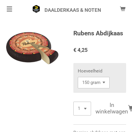
Ga
DAALDERKAAS & NOTEN
direct
naar
de
Rubens Abdijkaas
hoofdinhoud
€ 4,25
Hoeveelheid
In
winkelwagen